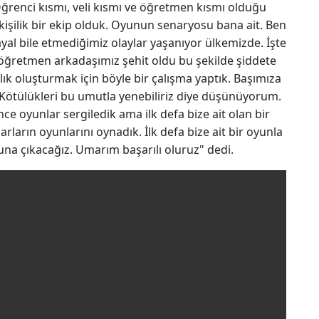
 Öğrenci kısmı, veli kısmı ve öğretmen kısmı olduğu
0 kişilik bir ekip olduk. Oyunun senaryosu bana ait. Ben
al bile etmediğimiz olaylar yaşanıyor ülkemizde. İşte
k öğretmen arkadaşımız şehit oldu bu şekilde şiddete
alık oluşturmak için böyle bir çalışma yaptık. Başımıza
. Kötülükleri bu umutla yenebiliriz diye düşünüyorum.
nce oyunlar sergiledik ama ilk defa bize ait olan bir
arın oyunlarını oynadık. İlk defa bize ait bir oyunla
oyuna çıkacağız. Umarım başarılı oluruz" dedi.