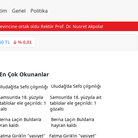
tim
Genel
Politika
ne ortak oldu
Rektör Prof. Dr. Nusret Akpolat’tan Gana Büyükelçisi’n
60 TL
%-0,01
En Çok Okunanlar
Uludağ’da Sefo çılgınlığı
Samsun’da 18. yüzyıla ait
tablolar ele geçirildi: 1
gözaltı
Berna Laçin Buldan’a
hayran kaldı
Fatma Girik’in "vasiyet"