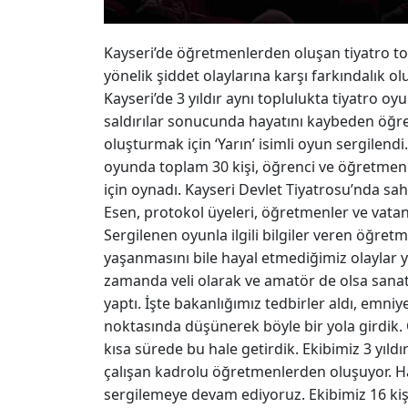
Kayseri’de öğretmenlerden oluşan tiyatro t
yönelik şiddet olaylarına karşı farkındalık ol
Kayseri’de 3 yıldır aynı toplulukta tiyatro o
saldırılar sonucunda hayatını kaybeden öğr
oluşturmak için ‘Yarın’ isimli oyun sergilend
oyunda toplam 30 kişi, öğrenci ve öğretmenl
için oynadı. Kayseri Devlet Tiyatrosu’nda s
Esen, protokol üyeleri, öğretmenler ve vatand
Sergilenen oyunla ilgili bilgiler veren öğr
yaşanmasını bile hayal etmediğimiz olaylar
zamanda veli olarak ve amatör de olsa sanat
yaptı. İşte bakanlığımız tedbirler aldı, emniye
noktasında düşünerek böyle bir yola girdik. 
kısa sürede bu hale getirdik. Ekibimiz 3 yıldır
çalışan kadrolu öğretmenlerden oluşuyor. Hal
sergilemeye devam ediyoruz. Ekibimiz 16 ki