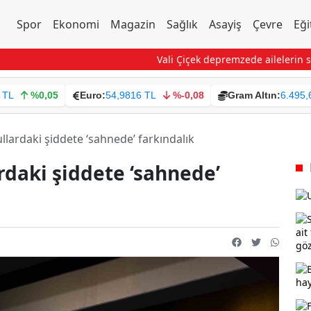
Spor
Ekonomi
Magazin
Sağlık
Asayiş
Çevre
Eği
Vali Çiçek depremzede ailelerin sevinci
 TL
%0,05
Euro:
54,9816 TL
%-0,08
Gram Altın:
6.495,
ardaki şiddete ‘sahnede’ farkındalık
daki şiddete ‘sahnede’