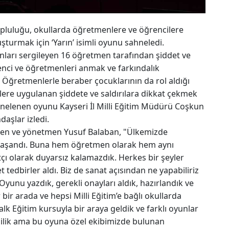
opluluğu, okullarda öğretmenlere ve öğrencilere
uşturmak için ‘Yarın’ isimli oyunu sahneledi.
yunları sergileyen 16 öğretmen tarafından şiddet ve
enci ve öğretmenleri anmak ve farkındalık
i. Öğretmenlerle beraber çocuklarının da rol aldığı
ere uygulanan şiddete ve saldırılara dikkat çekmek
ahnelenen oyunu Kayseri İl Milli Eğitim Müdürü Coşkun
aşlar izledi.
etmen ve yönetmen Yusuf Balaban, "Ülkemizde
 yaşandı. Buna hem öğretmen olarak hem aynı
çı olarak duyarsız kalamazdık. Herkes bir şeyler
t tedbirler aldı. Biz de sanat açısından ne yapabiliriz
Oyunu yazdık, gerekli onayları aldık, hazırlandık ve
 bir arada ve hepsi Milli Eğitim’e bağlı okullarda
k Eğitim kursuyla bir araya geldik ve farklı oyunlar
şilik ama bu oyuna özel ekibimizde bulunan