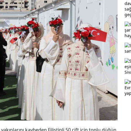
a yakınlarını kaybeden Filistinli 50 çift için toplu düğün