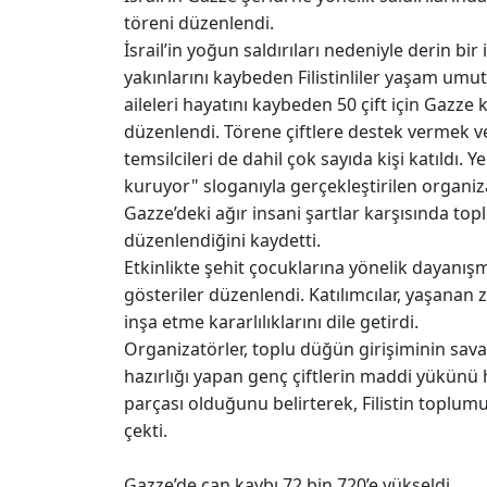
töreni düzenlendi.
İsrail’in yoğun saldırıları nedeniyle derin bir
yakınlarını kaybeden Filistinliler yaşam umut
aileleri hayatını kaybeden 50 çift için Gazze
düzenlendi. Törene çiftlere destek vermek v
temsilcileri de dahil çok sayıda kişi katıldı. Yer
kuruyor" sloganıyla gerçekleştirilen organi
Gazze’deki ağır insani şartlar karşısında t
düzenlendiğini kaydetti.
Etkinlikte şehit çocuklarına yönelik dayanış
gösteriler düzenlendi. Katılımcılar, yaşanan
inşa etme kararlılıklarını dile getirdi.
Organizatörler, toplu düğün girişiminin savaş
hazırlığı yapan genç çiftlerin maddi yükünü 
parçası olduğunu belirterek, Filistin topl
çekti.
Gazze’de can kaybı 72 bin 720’e yükseldi