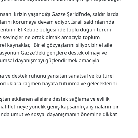
 insani krizin yaşandığı Gazze Şeridi’nde, saldırılarda
larını korumaya devam ediyor. İsrail saldırılarında
 kentinin El-Ketibe bölgesinde toplu düğün töreni
e sevinçlerine ortak olmak amacıyla toplum
el kaynaklar, "Bir el gözyaşlarını siliyor, bir el aile
zasyonun Gazze’deki gençlere destek olmayı ve
oplumsal dayanışmayı güçlendirmek amacıyla
ma ve destek ruhunu yansıtan sanatsal ve kültürel
 zorluklara rağmen hayata tutunma ve geleceklerini
tan etkilenen ailelere destek sağlama ve evlilik
hafifletmeye yönelik geniş kapsamlı çalışmaların bir
umunda umut ve sosyal dayanışmanın önemine dikkat