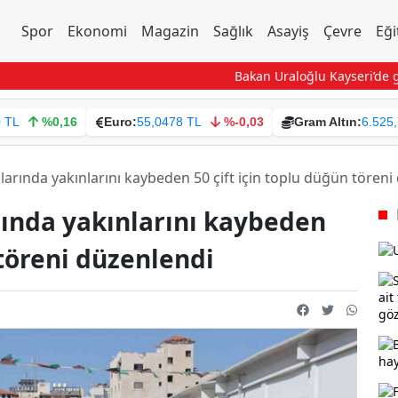
Spor
Ekonomi
Magazin
Sağlık
Asayiş
Çevre
Eği
Bakan Uraloğlu Kayseri’de genç
0 TL
%0,16
Euro:
55,0478 TL
%-0,03
Gram Altın:
6.525
rılarında yakınlarını kaybeden 50 çift için toplu düğün tören
arında yakınlarını kaybeden
 töreni düzenlendi