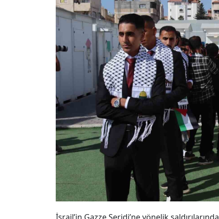
İsrail’in Gazze Şeridi’ne yönelik saldırılarınd