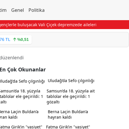
tim
Genel
Politika
lerle buluşacak
Vali Çiçek depremzede ailelerin sevincine ortak ol
,76 TL
%0,51
i düzenlendi
En Çok Okunanlar
Uludağ’da Sefo çılgınlığı
Samsun’da 18. yüzyıla ait
tablolar ele geçirildi: 1
gözaltı
Berna Laçin Buldan’a
hayran kaldı
Fatma Girik’in "vasiyet"