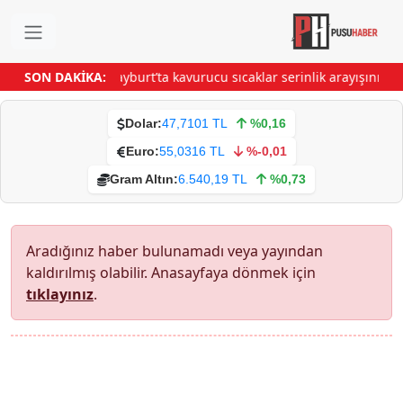
SON DAKİKA:
Bayburt’ta kavurucu sıcaklar serinlik arayışını art
Dolar:
47,7101 TL
%0,16
Euro:
55,0316 TL
%-0,01
Gram Altın:
6.540,19 TL
%0,73
Aradığınız haber bulunamadı veya yayından
kaldırılmış olabilir. Anasayfaya dönmek için
tıklayınız
.