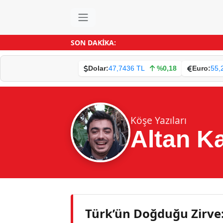
SON DAKİKA:
Dolar:
47,7436 TL
%0,18
Euro:
55,
Köşe Yazıları
Altan K
Türk’ün Doğduğu Zirve: