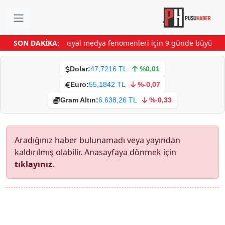
SON DAKİKA:
Sosyal medya fenomenleri için 9 günde büyük ha
Dolar:
47,7216 TL
%0,01
Euro:
55,1842 TL
%-0,07
Gram Altın:
6.638,26 TL
%-0,33
Aradığınız haber bulunamadı veya yayından
kaldırılmış olabilir. Anasayfaya dönmek için
tıklayınız
.