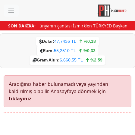
SON DAKİKA:
Dünyanın çantası İzmir’den
TÜRKYED Başkanı Çeli
Dolar:
47,7436 TL
%0,18
Euro:
55,2510 TL
%0,32
Gram Altın:
6.660,55 TL
%2,59
Aradığınız haber bulunamadı veya yayından
kaldırılmış olabilir. Anasayfaya dönmek için
tıklayınız
.