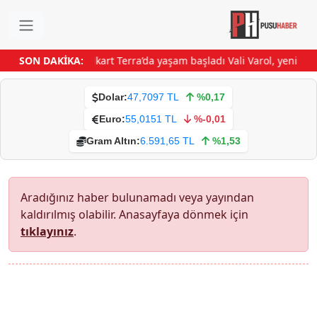
SON DAKİKA:
Folkart Terra’da yaşam başladı
Vali Varol, yeni st
Dolar:
47,7097 TL
%0,17
Euro:
55,0151 TL
%-0,01
Gram Altın:
6.591,65 TL
%1,53
Aradığınız haber bulunamadı veya yayından
kaldırılmış olabilir. Anasayfaya dönmek için
tıklayınız
.