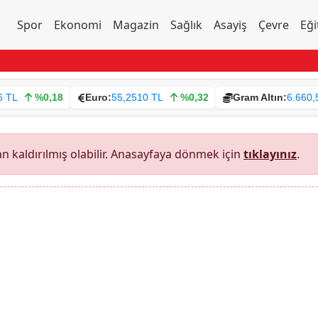
Spor
Ekonomi
Magazin
Sağlık
Asayiş
Çevre
Eği
6 TL
%0,18
Euro:
55,2510 TL
%0,32
Gram Altın:
6.660,
 kaldırılmış olabilir. Anasayfaya dönmek için
tıklayınız
.