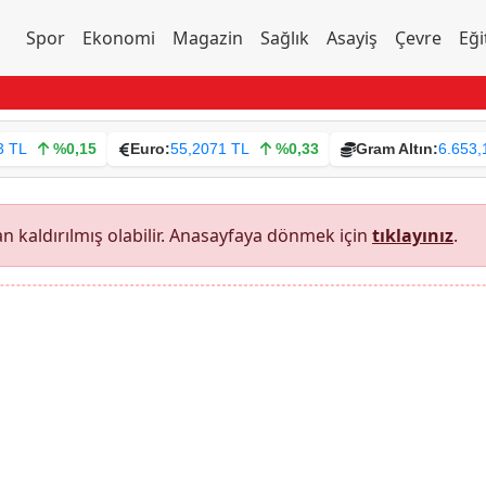
Spor
Ekonomi
Magazin
Sağlık
Asayiş
Çevre
Eği
3 TL
%0,15
Euro:
55,2071 TL
%0,33
Gram Altın:
6.653,
 kaldırılmış olabilir. Anasayfaya dönmek için
tıklayınız
.