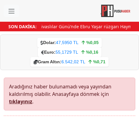
SON DAKİKA:
‘Sivaslılar Günü’nde Ebru Yaşar rüzgarı
Haymana’
Dolar:
47,5950 TL
%0,05
Euro:
55,1729 TL
%0,16
Gram Altın:
6.542,02 TL
%0,71
Aradığınız haber bulunamadı veya yayından
kaldırılmış olabilir. Anasayfaya dönmek için
tıklayınız
.