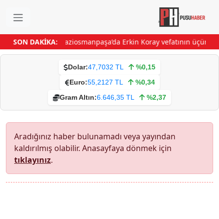
SON DAKİKA:
Gaziosmanpaşa’da Erkin Koray vefatının üçüncü y
Dolar:
47,7032 TL
%0,15
Euro:
55,2127 TL
%0,34
Gram Altın:
6.646,35 TL
%2,37
Aradığınız haber bulunamadı veya yayından
kaldırılmış olabilir. Anasayfaya dönmek için
tıklayınız
.