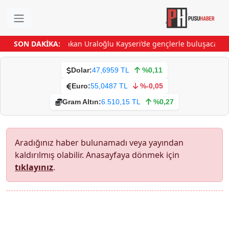
SON DAKİKA:
Bakan Uraloğlu Kayseri’de gençlerle buluşacak
Va
Dolar:
47,6959 TL
%0,11
Euro:
55,0487 TL
%-0,05
Gram Altın:
6.510,15 TL
%0,27
Aradığınız haber bulunamadı veya yayından
kaldırılmış olabilir. Anasayfaya dönmek için
tıklayınız
.