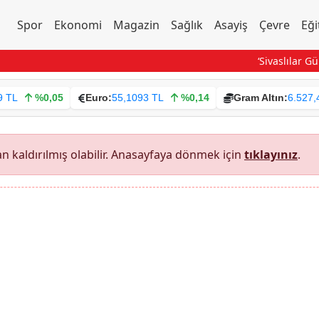
Spor
Ekonomi
Magazin
Sağlık
Asayiş
Çevre
Eği
‘Sivaslılar Gü
9 TL
%0,05
Euro:
55,1093 TL
%0,14
Gram Altın:
6.527,
 kaldırılmış olabilir. Anasayfaya dönmek için
tıklayınız
.