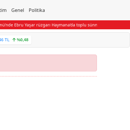
tim
Genel
Politika
nü’nde Ebru Yaşar rüzgarı
Haymana’da toplu sünnet organizasyonun
46 TL
%0,48