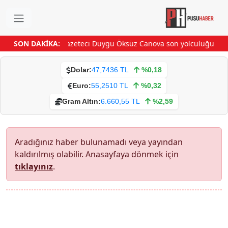
SON DAKİKA:
Gazeteci Duygu Öksüz Canova son yolculuğuna 
Dolar:
47,7436 TL
%0,18
Euro:
55,2510 TL
%0,32
Gram Altın:
6.660,55 TL
%2,59
Aradığınız haber bulunamadı veya yayından
kaldırılmış olabilir. Anasayfaya dönmek için
tıklayınız
.