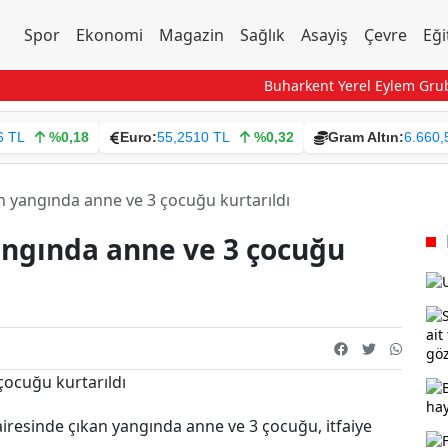
Spor
Ekonomi
Magazin
Sağlık
Asayiş
Çevre
Eği
Buharkent Yerel Eylem Grubu, 
6 TL
%0,18
Euro:
55,2510 TL
%0,32
Gram Altın:
6.660,
n yangında anne ve 3 çocuğu kurtarıldı
angında anne ve 3 çocuğu
airesinde çıkan yangında anne ve 3 çocuğu, itfaiye