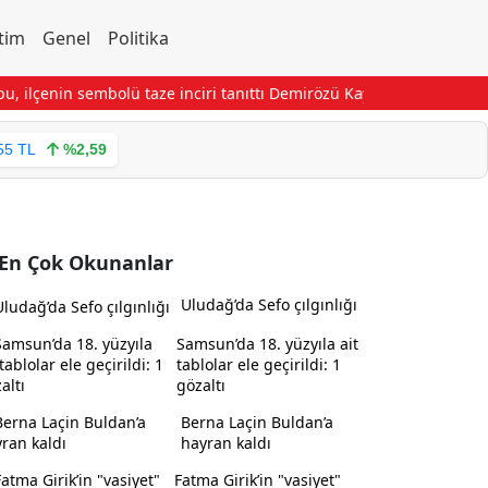
tim
Genel
Politika
ilçenin sembolü taze inciri tanıttı
Demirözü Kaymakamı Ahat köy z
55 TL
%2,59
En Çok Okunanlar
Uludağ’da Sefo çılgınlığı
Samsun’da 18. yüzyıla ait
tablolar ele geçirildi: 1
gözaltı
Berna Laçin Buldan’a
hayran kaldı
Fatma Girik’in "vasiyet"