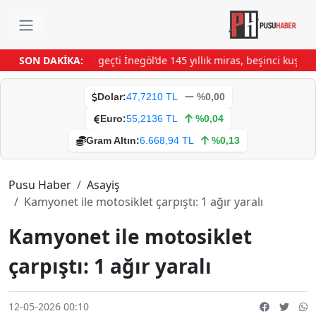
nin üzerinden 1 yıl geçti
SON DAKİKA:
İnegöl’de 145 yıllık miras, beşinci kuşağa 
Dolar:
47,7210 TL
%0,00
Euro:
55,2136 TL
%0,04
Gram Altın:
6.668,94 TL
%0,13
Pusu Haber
Asayiş
Kamyonet ile motosiklet çarpıştı: 1 ağır yaralı
Kamyonet ile motosiklet
çarpıştı: 1 ağır yaralı
12-05-2026 00:10