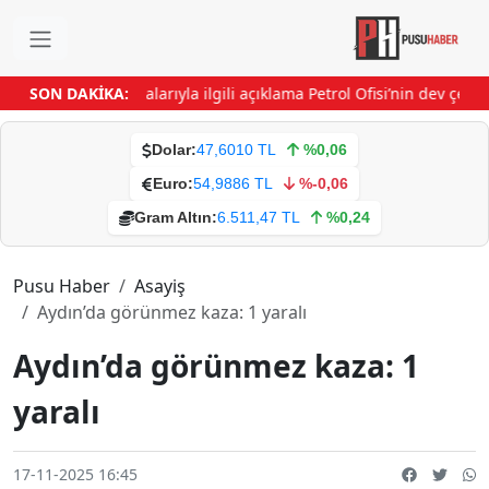
‘Manifest’ tartışmalarıyla ilgili açıklama
SON DAKİKA:
Petrol Ofisi’nin dev çekil
Dolar:
47,6010 TL
%0,06
Euro:
54,9886 TL
%-0,06
Gram Altın:
6.511,47 TL
%0,24
Pusu Haber
Asayiş
Aydın’da görünmez kaza: 1 yaralı
Aydın’da görünmez kaza: 1
yaralı
17-11-2025 16:45