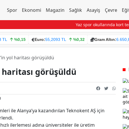
Spor
Ekonomi
Magazin
Sağlık
Asayiş
Çevre
Eği
Yaz spor okullarında kort tenisi 
8 TL
%0,15
Euro:
55,2093 TL
%0,32
Gram Altın:
6.650,
in yol haritası görüşüldü
 haritası görüşüldü
leri ile Alanya’ya kazandırılan Teknokent AŞ için
rlendi.
ızlı ilerlemesi adına üniversiteler ile üretim