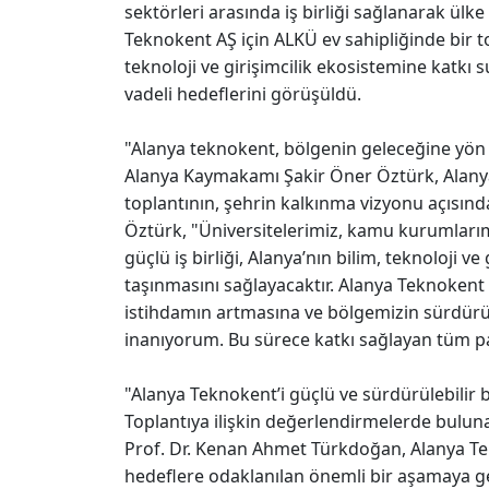
sektörleri arasında iş birliği sağlanarak ülk
Teknokent AŞ için ALKÜ ev sahipliğinde bir top
teknoloji ve girişimcilik ekosistemine katkı
vadeli hedeflerini görüşüldü.
"Alanya teknokent, bölgenin geleceğine yön
Alanya Kaymakamı Şakir Öner Öztürk, Alanya 
toplantının, şehrin kalkınma vizyonu açısı
Öztürk, "Üniversitelerimiz, kamu kurumlarım
güçlü iş birliği, Alanya’nın bilim, teknoloji ve
taşınmasını sağlayacaktır. Alanya Teknokent A
istihdamın artmasına ve bölgemizin sürdürül
inanıyorum. Bu sürece katkı sağlayan tüm p
"Alanya Teknokent’i güçlü ve sürdürülebilir bi
Toplantıya ilişkin değerlendirmelerde bulun
Prof. Dr. Kenan Ahmet Türkdoğan, Alanya T
hedeflere odaklanılan önemli bir aşamaya geç