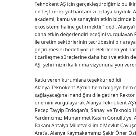
Teknokent AŞ için gerçekleştirdiğimiz bu ikin
netleştirerek yol haritamızı ortaya koyduk. A
akademi, kamu ve sanayinin etkin biçimde bu
ekosistemi haline getirmektir" dedi. Alanya’n
daha etkin değerlendirileceğini vurgulayan R
ile üretim sektörlerinin tecrübesini bir ara
geçirilmesini hedefliyoruz. Belirlenen yol ha
ticarileşme süreçlerine daha hızlı ve etkin 
AŞ, şehrimizin kalkınma vizyonuna yön veren 
Katkı veren kurumlara teşekkür edildi
Alanya Teknokent AŞ’nin hem bölgeye hem d
sağlayacağına inandığını dile getiren Rektör
önemini vurgulayarak Alanya Teknokent AŞ
Recep Tayyip Erdoğan’a, Sanayi ve Teknoloj
Yardımcımız Muhammet Kasım Gönüllü’ye, Ant
Bakanı Antalya Milletvekilimiz Mevlüt Çavuş
Arat’a, Alanya Kaymakamımız Şakir Öner Özt