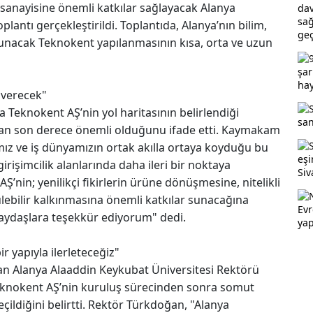
e sanayisine önemli katkılar sağlayacak Alanya
lantı gerçekleştirildi. Toplantıda, Alanya’nın bilim,
 sunacak Teknokent yapılanmasının kısa, orta ve uzun
 verecek"
Teknokent AŞ’nin yol haritasının belirlendiği
ndan son derece önemli olduğunu ifade etti. Kaymakam
ız ve iş dünyamızın ortak akılla ortaya koyduğu bu
 girişimcilik alanlarında daha ileri bir noktaya
Ş’nin; yenilikçi fikirlerin ürüne dönüşmesine, nitelikli
ebilir kalkınmasına önemli katkılar sunacağına
aydaşlara teşekkür ediyorum" dedi.
r yapıyla ilerleteceğiz"
an Alanya Alaaddin Keykubat Üniversitesi Rektörü
eknokent AŞ’nin kuruluş sürecinden sonra somut
ildiğini belirtti. Rektör Türkdoğan, "Alanya