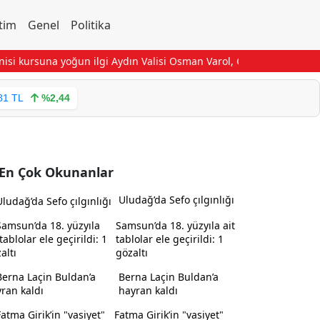
tim
Genel
Politika
kursuna yoğun ilgi
Aydın Valisi Osman Varol, Çine’de esnaf ve vata
81 TL
%2,44
En Çok Okunanlar
Uludağ’da Sefo çılgınlığı
Samsun’da 18. yüzyıla ait
tablolar ele geçirildi: 1
gözaltı
Berna Laçin Buldan’a
hayran kaldı
Fatma Girik’in "vasiyet"