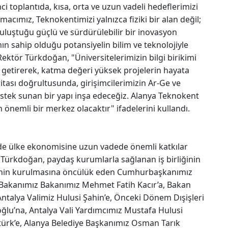
ci toplantıda, kısa, orta ve uzun vadeli hedeflerimizi
macımız, Teknokentimizi yalnızca fiziki bir alan değil;
luştuğu güçlü ve sürdürülebilir bir inovasyon
ın sahip olduğu potansiyelin bilim ve teknolojiyle
ektör Türkdoğan, "Üniversitelerimizin bilgi birikimi
ya getirerek, katma değeri yüksek projelerin hayata
ritası doğrultusunda, girişimcilerimizin Ar-Ge ve
destek sunan bir yapı inşa edeceğiz. Alanya Teknokent
önemli bir merkez olacaktır" ifadelerini kullandı.
e ülke ekonomisine uzun vadede önemli katkılar
 Türkdoğan, paydaş kurumlarla sağlanan iş birliğinin
’nin kurulmasına öncülük eden Cumhurbaşkanımız
i Bakanımız Bakanımız Mehmet Fatih Kacır’a, Bakan
alya Valimiz Hulusi Şahin’e, Önceki Dönem Dışişleri
oğlu’na, Antalya Vali Yardımcımız Mustafa Hulusi
ürk’e, Alanya Belediye Başkanımız Osman Tarık