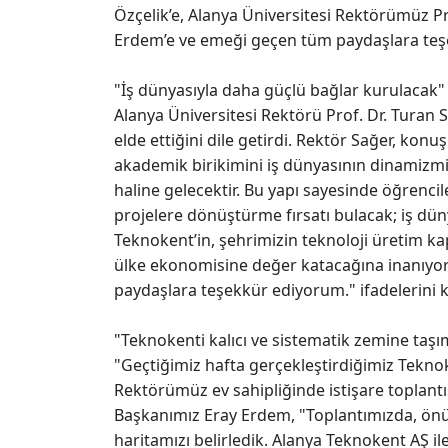
Özçelik’e, Alanya Üniversitesi Rektörümüz P
Erdem’e ve emeği geçen tüm paydaşlara teş
"İş dünyasıyla daha güçlü bağlar kurulacak"
Alanya Üniversitesi Rektörü Prof. Dr. Turan
elde ettiğini dile getirdi. Rektör Sağer, kon
akademik birikimini iş dünyasının dinamizmi
haline gelecektir. Bu yapı sayesinde öğrencile
projelere dönüştürme fırsatı bulacak; iş dün
Teknokent’in, şehrimizin teknoloji üretim k
ülke ekonomisine değer katacağına inanıy
paydaşlara teşekkür ediyorum." ifadelerini k
"Teknokenti kalıcı ve sistematik zemine taşı
"Geçtiğimiz hafta gerçekleştirdiğimiz Teknok
Rektörümüz ev sahipliğinde istişare toplan
Başkanımız Eray Erdem, "Toplantımızda, önüm
haritamızı belirledik. Alanya Teknokent AŞ ile;