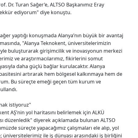
rof. Dr. Turan Sağer’e, ALTSO Başkanımız Eray
ekkür ediyorum" diye konuştu.
 Sağer yaptığı konuşmada Alanya’nın büyük bir avantaj
uşmasında, "Alanya Teknokent, üniversitelerimizin
yle buluşturarak girişimcilik ve inovasyonun merkezi
rimiz ve araştırmacılarımız, fikirlerini somut
yasıyla daha güçlü bağlar kurulacaktır. Alanya
apasitesini artırarak hem bölgesel kalkınmaya hem de
orum. Bu süreçte emeği geçen tüm kurum ve
ullandı.
mak istiyoruz"
ent AŞ’nin yol haritasını belirlemek için ALKÜ
tısı düzenledik" diyerek açıklamada bulunan ALTSO
üzde süreçte yapacağımız çalışmaları ele alıp, yol
 üniversitelerimiz ile iş dünyası arasındaki iş birliğini