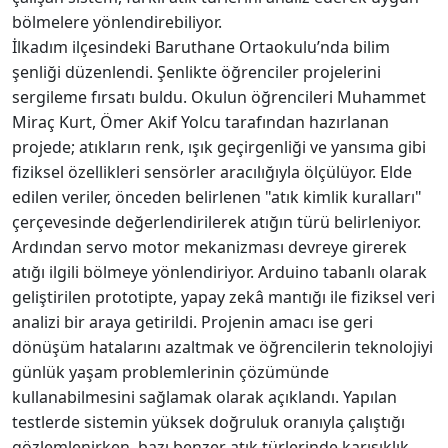
bölmelere yönlendirebiliyor.
İlkadım ilçesindeki Baruthane Ortaokulu’nda bilim
şenliği düzenlendi. Şenlikte öğrenciler projelerini
sergileme fırsatı buldu. Okulun öğrencileri Muhammet
Miraç Kurt, Ömer Akif Yolcu tarafından hazırlanan
projede; atıkların renk, ışık geçirgenliği ve yansıma gibi
fiziksel özellikleri sensörler aracılığıyla ölçülüyor. Elde
edilen veriler, önceden belirlenen "atık kimlik kuralları"
çerçevesinde değerlendirilerek atığın türü belirleniyor.
Ardından servo motor mekanizması devreye girerek
atığı ilgili bölmeye yönlendiriyor. Arduino tabanlı olarak
geliştirilen prototipte, yapay zekâ mantığı ile fiziksel veri
analizi bir araya getirildi. Projenin amacı ise geri
dönüşüm hatalarını azaltmak ve öğrencilerin teknolojiyi
günlük yaşam problemlerinin çözümünde
kullanabilmesini sağlamak olarak açıklandı. Yapılan
testlerde sistemin yüksek doğruluk oranıyla çalıştığı
gözlemlenirken, bazı benzer atık türlerinde karışıklık