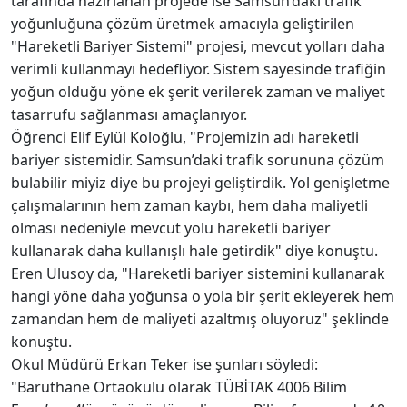
tarafında hazırlanan projede ise Samsun’daki trafik
yoğunluğuna çözüm üretmek amacıyla geliştirilen
"Hareketli Bariyer Sistemi" projesi, mevcut yolları daha
verimli kullanmayı hedefliyor. Sistem sayesinde trafiğin
yoğun olduğu yöne ek şerit verilerek zaman ve maliyet
tasarrufu sağlanması amaçlanıyor.
Öğrenci Elif Eylül Koloğlu, "Projemizin adı hareketli
bariyer sistemidir. Samsun’daki trafik sorununa çözüm
bulabilir miyiz diye bu projeyi geliştirdik. Yol genişletme
çalışmalarının hem zaman kaybı, hem daha maliyetli
olması nedeniyle mevcut yolu hareketli bariyer
kullanarak daha kullanışlı hale getirdik" diye konuştu.
Eren Ulusoy da, "Hareketli bariyer sistemini kullanarak
hangi yöne daha yoğunsa o yola bir şerit ekleyerek hem
zamandan hem de maliyeti azaltmış oluyoruz" şeklinde
konuştu.
Okul Müdürü Erkan Teker ise şunları söyledi:
"Baruthane Ortaokulu olarak TÜBİTAK 4006 Bilim