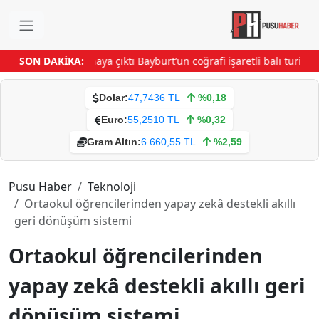
için 12 takım sahaya çıktı
SON DAKİKA:
Bayburt’un coğrafi işaretli balı turizme 
Dolar:
47,7436 TL
%0,18
Euro:
55,2510 TL
%0,32
Gram Altın:
6.660,55 TL
%2,59
Pusu Haber
Teknoloji
Ortaokul öğrencilerinden yapay zekâ destekli akıllı
geri dönüşüm sistemi
Ortaokul öğrencilerinden
yapay zekâ destekli akıllı geri
dönüşüm sistemi