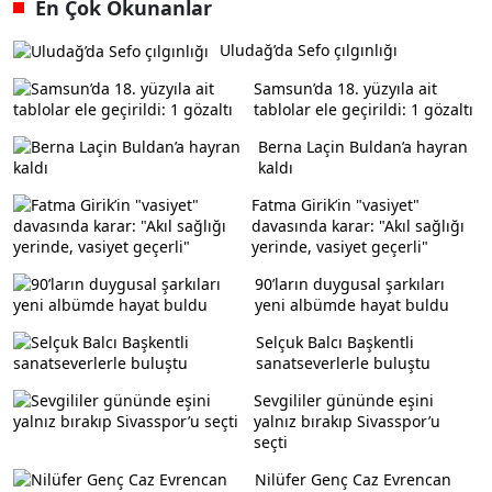
En Çok Okunanlar
Uludağ’da Sefo çılgınlığı
Samsun’da 18. yüzyıla ait
tablolar ele geçirildi: 1 gözaltı
Berna Laçin Buldan’a hayran
kaldı
Fatma Girik’in "vasiyet"
davasında karar: "Akıl sağlığı
yerinde, vasiyet geçerli"
90’ların duygusal şarkıları
yeni albümde hayat buldu
Selçuk Balcı Başkentli
sanatseverlerle buluştu
Sevgililer gününde eşini
yalnız bırakıp Sivasspor’u
seçti
Nilüfer Genç Caz Evrencan