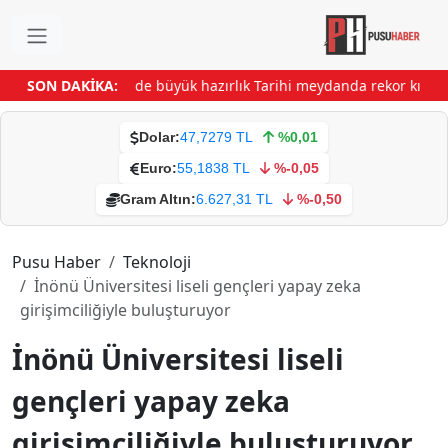
nleri için 9 günde büyük hazırlık
SON DAKİKA:
Tarihi meydanda rekor kırıldı, b
Dolar:
47,7279 TL
%0,01
Euro:
55,1838 TL
%-0,05
Gram Altın:
6.627,31 TL
%-0,50
Pusu Haber
Teknoloji
İnönü Üniversitesi liseli gençleri yapay zeka
girişimciliğiyle buluşturuyor
İnönü Üniversitesi liseli
gençleri yapay zeka
girişimciliğiyle buluşturuyor