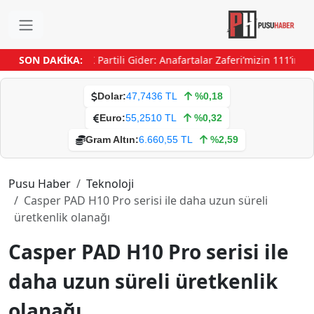
estivali başladı
SON DAKİKA:
AK Partili Gider: Anafartalar Zaferi’mizin 111’inci 
Dolar:
47,7436 TL
%0,18
Euro:
55,2510 TL
%0,32
Gram Altın:
6.660,55 TL
%2,59
Pusu Haber
Teknoloji
Casper PAD H10 Pro serisi ile daha uzun süreli
üretkenlik olanağı
Casper PAD H10 Pro serisi ile
daha uzun süreli üretkenlik
olanağı