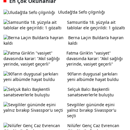
En Çok Okunanlar
Uludağ’da Sefo çılgınlığı
Samsun’da 18. yüzyıla ait
tablolar ele geçirildi: 1 gözaltı
Berna Laçin Buldan’a hayran
kaldı
Fatma Girik’in "vasiyet"
davasında karar: "Akıl sağlığı
yerinde, vasiyet geçerli"
90’ların duygusal şarkıları
yeni albümde hayat buldu
Selçuk Balcı Başkentli
sanatseverlerle buluştu
Sevgililer gününde eşini
yalnız bırakıp Sivasspor’u
seçti
Nilüfer Genç Caz Evrencan