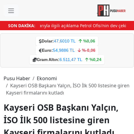
nifest’ tartışmalarıyla ilgili açıklama
SON DAKİKA:
Petrol Ofisi’nin dev çekilişin
Dolar:
47,6010 TL
%0,06
Euro:
54,9886 TL
%-0,06
Gram Altın:
6.511,47 TL
%0,24
Pusu Haber
Ekonomi
Kayseri OSB Başkanı Yalçın, İSO İlk 500 listesine giren
Kayseri firmalarını kutladı
Kayseri OSB Başkanı Yalçın,
İSO İlk 500 listesine giren
Kayseri firmalarını kutladı