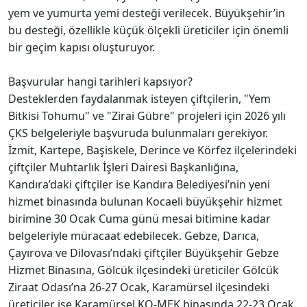
yem ve yumurta yemi desteği verilecek. Büyükşehir’in
bu desteği, özellikle küçük ölçekli üreticiler için önemli
bir geçim kapısı oluşturuyor.
Başvurular hangi tarihleri kapsıyor?
Desteklerden faydalanmak isteyen çiftçilerin, "Yem
Bitkisi Tohumu" ve "Zirai Gübre" projeleri için 2026 yılı
ÇKS belgeleriyle başvuruda bulunmaları gerekiyor.
İzmit, Kartepe, Başiskele, Derince ve Körfez ilçelerindeki
çiftçiler Muhtarlık İşleri Dairesi Başkanlığına,
Kandıra’daki çiftçiler ise Kandıra Belediyesi’nin yeni
hizmet binasında bulunan Kocaeli büyükşehir hizmet
birimine 30 Ocak Cuma günü mesai bitimine kadar
belgeleriyle müracaat edebilecek. Gebze, Darıca,
Çayırova ve Dilovası’ndaki çiftçiler Büyükşehir Gebze
Hizmet Binasına, Gölcük ilçesindeki üreticiler Gölcük
Ziraat Odası’na 26-27 Ocak, Karamürsel ilçesindeki
üreticiler ise Karamürsel KO-MEK binasında 22-23 Ocak