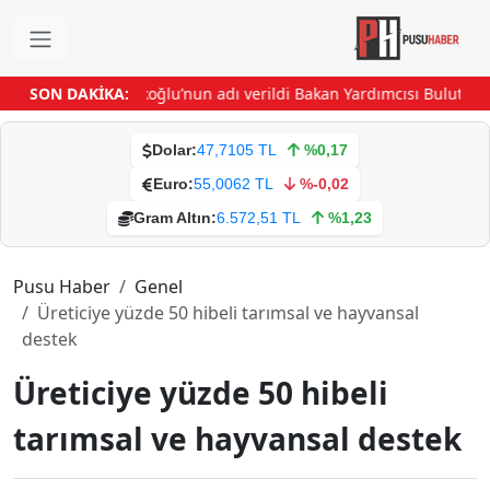
sahasına Efe İbrikoğlu’nun adı verildi
SON DAKİKA:
Bakan Yardımcısı Bulut ve V
Dolar:
47,7105 TL
%0,17
Euro:
55,0062 TL
%-0,02
Gram Altın:
6.572,51 TL
%1,23
Pusu Haber
Genel
Üreticiye yüzde 50 hibeli tarımsal ve hayvansal
destek
Üreticiye yüzde 50 hibeli
tarımsal ve hayvansal destek