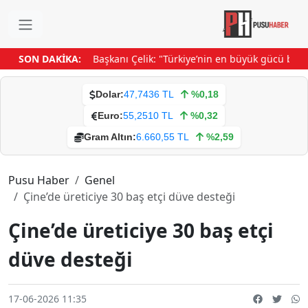
zmir’den
SON DAKİKA:
TÜRKYED Başkanı Çelik: "Türkiye’nin en büyük gücü birlik
Dolar:
47,7436 TL
%0,18
Euro:
55,2510 TL
%0,32
Gram Altın:
6.660,55 TL
%2,59
Pusu Haber
Genel
Çine’de üreticiye 30 baş etçi düve desteği
Çine’de üreticiye 30 baş etçi
düve desteği
17-06-2026 11:35