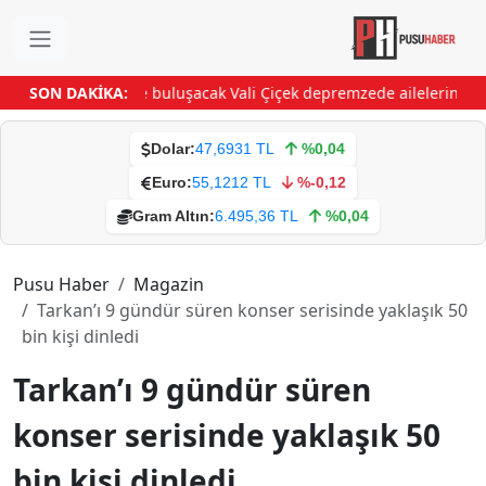
ayseri’de gençlerle buluşacak
SON DAKİKA:
Vali Çiçek depremzede ailelerin sevi
Dolar:
47,6931 TL
%0,04
Euro:
55,1212 TL
%-0,12
Gram Altın:
6.495,36 TL
%0,04
Pusu Haber
Magazin
Tarkan’ı 9 gündür süren konser serisinde yaklaşık 50
bin kişi dinledi
Tarkan’ı 9 gündür süren
konser serisinde yaklaşık 50
bin kişi dinledi