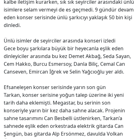
kalbe iletişim kurarken, sık sık seyirciler arasındaki ünlü
isimlere selam vermeyi de es geçmedi. 9 gündür devam
eden konser serisinde ünlü şarkıcıyı yaklaşık 50 bin kişi
dinledi.
Ünlü isimler de seyirciler arasında konseri izledi
Gece boyu şarkılara büyük bir heyecanla eşlik eden
dinleyiciler arasında bu kez Demet Akbağ, Seda Sayan,
Cem Hakko, Burcu Esmersoy, Danla Biliç, Cemal Can
Canseven, Emircan İğrek ve Selin Yağcıoğlu yer aldı.
Efsaneleşen konser serisinde yarın son gün
Tarkan, konser serisine yoğun talep üzerine iki yeni
tarih daha eklemişti. Megastar, bu serinin son
konseriyle yarın bir kez daha sahne alacak. Projenin
sahne tasarımını Can Besbelli üstlenirken, Tarkan’a
sahnede eşlik eden orkestrada elektrik gitarda Can
Şengün, bas gitarda Alp Ersönmez, davulda Volkan