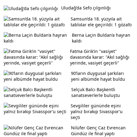
Uludağ’da Sefo çılgınlığı
Samsun’da 18. yüzyıla ait
tablolar ele geçirildi: 1 gözaltı
Berna Laçin Buldan’a hayran
kaldı
Fatma Girik’in "vasiyet"
davasında karar: "Akıl sağlığı
yerinde, vasiyet geçerli"
90’ların duygusal şarkıları
yeni albümde hayat buldu
Selçuk Balcı Başkentli
sanatseverlerle buluştu
Sevgililer gününde eşini
yalnız bırakıp Sivasspor’u
seçti
Nilüfer Genç Caz Evrencan
Gündüz ile final yaptı