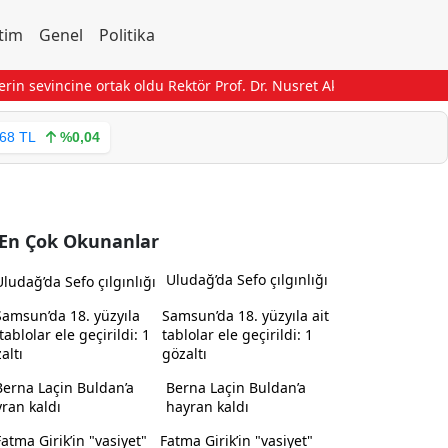
tim
Genel
Politika
 sevincine ortak oldu
Rektör Prof. Dr. Nusret Akpolat’tan Gana Büyük
,68 TL
%0,04
En Çok Okunanlar
Uludağ’da Sefo çılgınlığı
Samsun’da 18. yüzyıla ait
tablolar ele geçirildi: 1
gözaltı
Berna Laçin Buldan’a
hayran kaldı
Fatma Girik’in "vasiyet"