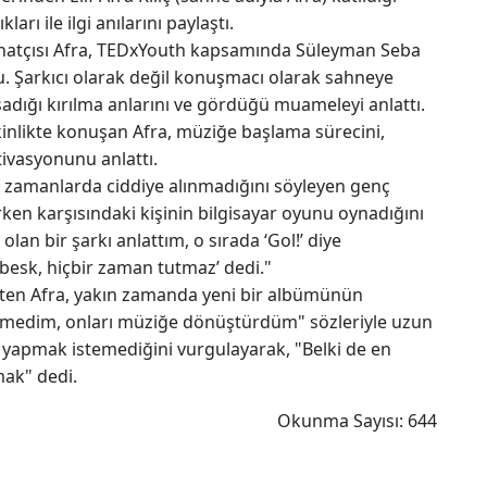
rı ile ilgi anılarını paylaştı.
anatçısı Afra, TEDxYouth kapsamında Süleyman Seba
. Şarkıcı olarak değil konuşmacı olarak sahneye
adığı kırılma anlarını ve gördüğü muameleyi anlattı.
nlikte konuşan Afra, müziğe başlama sürecini,
tivasyonunu anlattı.
lk zamanlarda ciddiye alınmadığını söyleyen genç
ırken karşısındaki kişinin bilgisayar oyunu oynadığını
olan bir şarkı anlattım, o sırada ‘Gol!’ diye
besk, hiçbir zaman tutmaz’ dedi."
lirten Afra, yakın zamanda yeni bir albümünün
ştirmedim, onları müziğe dönüştürdüm" sözleriyle uzun
 yapmak istemediğini vurgulayarak, "Belki de en
ak" dedi.
Okunma Sayısı: 644