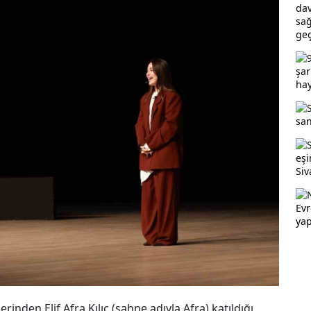
rinden Elif Afra Kılıç (sahne adıyla Afra) katıldığı