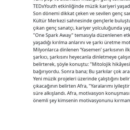
TEDxYouth etkinliğinde müzik kariyeri yaşadıkla
Son dönemi dikkat çeken ve sevilen genç s
Kültür Merkezi sahnesinde gençlerle buluştu
çıkan genç sanatçı, kariyer yolculuğunda yaş
"One Spark Away" temasıyla düzenlenen etki
yaşadığı kırılma anlarını ve şarkı üretme mo
Milyonlarca dinlenen ‘Yasemen’ şarkısının i
şarkıcı, şarkısını heyecanla dinletmeye çalış
belirterek, şöyle konuştu: "Mitolojik hikâyesi 
bağırıyordu. Sonra bana; Bu şarkılar çok ara
Yeni müzik projeleri üzerinde çalıştığını be
çıkacağının belirten Afra, "Yaralarımı iyile
süre alkışlandı. Afra, motivasyon konuşması
önemli şey kimsenin motivasyonunu kırmam