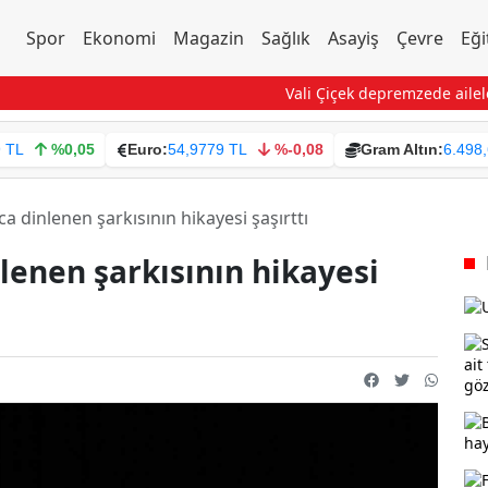
Spor
Ekonomi
Magazin
Sağlık
Asayiş
Çevre
Eği
Vali Çiçek depremzede ailelerin
9 TL
%0,05
Euro:
54,9779 TL
%-0,08
Gram Altın:
6.498
ca dinlenen şarkısının hikayesi şaşırttı
nlenen şarkısının hikayesi