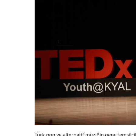
Türk pop ve alternatif müziğin genç temsilcile