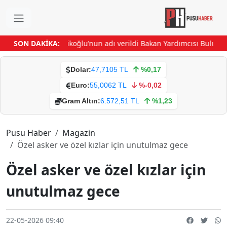
l sahasına Efe İbrikoğlu’nun adı verildi
SON DAKİKA:
Bakan Yardımcısı Bulut ve
Dolar:
47,7105 TL
%0,17
Euro:
55,0062 TL
%-0,02
Gram Altın:
6.572,51 TL
%1,23
Pusu Haber
Magazin
Özel asker ve özel kızlar için unutulmaz gece
Özel asker ve özel kızlar için
unutulmaz gece
22-05-2026 09:40