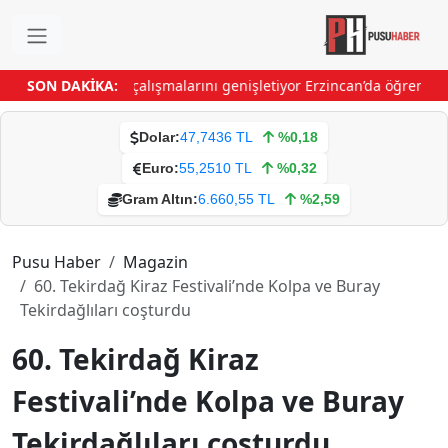
kbük’te yol yapım çalışmalarını genişletiyor
SON DAKİKA:
Erzincan’da öğrencilere
Dolar:
47,7436 TL
%0,18
Euro:
55,2510 TL
%0,32
Gram Altın:
6.660,55 TL
%2,59
Pusu Haber
Magazin
60. Tekirdağ Kiraz Festivali’nde Kolpa ve Buray
Tekirdağlıları coşturdu
60. Tekirdağ Kiraz
Festivali’nde Kolpa ve Buray
Tekirdağlıları coşturdu