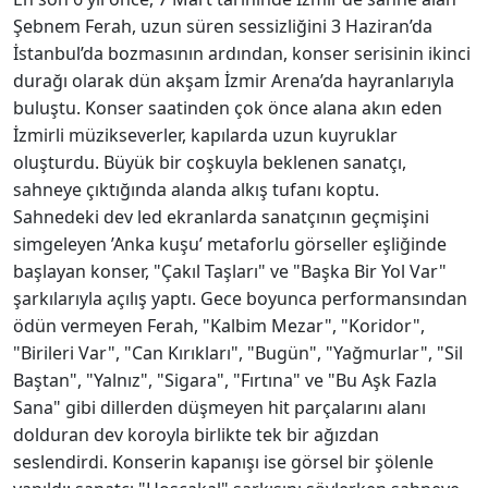
Şebnem Ferah, uzun süren sessizliğini 3 Haziran’da
İstanbul’da bozmasının ardından, konser serisinin ikinci
durağı olarak dün akşam İzmir Arena’da hayranlarıyla
buluştu. Konser saatinden çok önce alana akın eden
İzmirli müzikseverler, kapılarda uzun kuyruklar
oluşturdu. Büyük bir coşkuyla beklenen sanatçı,
sahneye çıktığında alanda alkış tufanı koptu.
Sahnedeki dev led ekranlarda sanatçının geçmişini
simgeleyen ’Anka kuşu’ metaforlu görseller eşliğinde
başlayan konser, "Çakıl Taşları" ve "Başka Bir Yol Var"
şarkılarıyla açılış yaptı. Gece boyunca performansından
ödün vermeyen Ferah, "Kalbim Mezar", "Koridor",
"Birileri Var", "Can Kırıkları", "Bugün", "Yağmurlar", "Sil
Baştan", "Yalnız", "Sigara", "Fırtına" ve "Bu Aşk Fazla
Sana" gibi dillerden düşmeyen hit parçalarını alanı
dolduran dev koroyla birlikte tek bir ağızdan
seslendirdi. Konserin kapanışı ise görsel bir şölenle