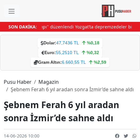
oğasında "Aile Kampı" düzenlendi
SON DAKİKA:
Yozgat’ta depremzedeler biten d
Dolar:
47,7436 TL
%0,18
Euro:
55,2510 TL
%0,32
Gram Altın:
6.660,55 TL
%2,59
Pusu Haber
Magazin
Şebnem Ferah 6 yıl aradan sonra İzmir’de sahne aldı
Şebnem Ferah 6 yıl aradan
sonra İzmir’de sahne aldı
14-06-2026 10:00