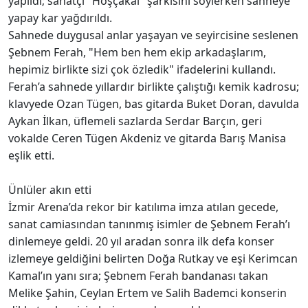
yapıldı; sanatçı "Hoşçakal" şarkısını söylerken sahneye
yapay kar yağdırıldı.
Sahnede duygusal anlar yaşayan ve seyircisine seslenen
Şebnem Ferah, "Hem ben hem ekip arkadaşlarım,
hepimiz birlikte sizi çok özledik" ifadelerini kullandı.
Ferah’a sahnede yıllardır birlikte çalıştığı kemik kadrosu;
klavyede Ozan Tügen, bas gitarda Buket Doran, davulda
Aykan İlkan, üflemeli sazlarda Serdar Barçın, geri
vokalde Ceren Tügen Akdeniz ve gitarda Barış Manisa
eşlik etti.
Ünlüler akın etti
İzmir Arena’da rekor bir katılıma imza atılan gecede,
sanat camiasından tanınmış isimler de Şebnem Ferah’ı
dinlemeye geldi. 20 yıl aradan sonra ilk defa konser
izlemeye geldiğini belirten Doğa Rutkay ve eşi Kerimcan
Kamal’ın yanı sıra; Şebnem Ferah bandanası takan
Melike Şahin, Ceylan Ertem ve Salih Bademci konserin