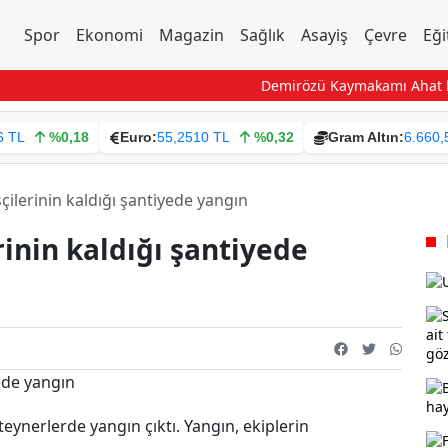
Spor
Ekonomi
Magazin
Sağlık
Asayiş
Çevre
Eği
Demirözü Kaymakamı Ahat köy
6 TL
%0,18
Euro:
55,2510 TL
%0,32
Gram Altın:
6.660,
şçilerinin kaldığı şantiyede yangın
rinin kaldığı şantiyede
teynerlerde yangın çıktı. Yangın, ekiplerin