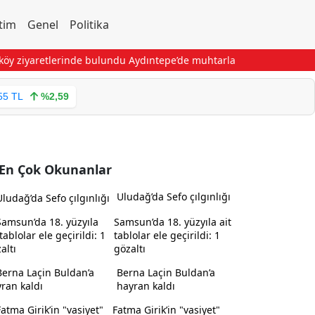
tim
Genel
Politika
 ziyaretlerinde bulundu
Aydıntepe’de muhtarlarla istişare toplantıs
55 TL
%2,59
En Çok Okunanlar
Uludağ’da Sefo çılgınlığı
Samsun’da 18. yüzyıla ait
tablolar ele geçirildi: 1
gözaltı
Berna Laçin Buldan’a
hayran kaldı
Fatma Girik’in "vasiyet"