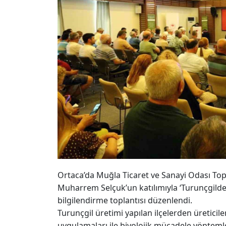
Ortaca’da Muğla Ticaret ve Sanayi Odası To
Muharrem Selçuk’un katılımıyla ‘Turunçgil
bilgilendirme toplantısı düzenlendi.
Turunçgil üretimi yapılan ilçelerden üreticil
uygulamaları ile biyolojik mücadele yöntemle