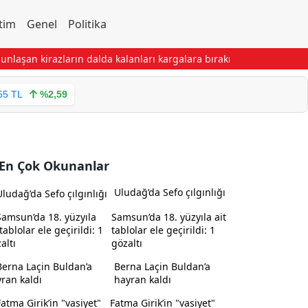
tim
Genel
Politika
an kirazların dalda kalanları kargalara bırakılıyor
Sanatçı Cansever
55 TL
%2,59
En Çok Okunanlar
Uludağ’da Sefo çılgınlığı
Samsun’da 18. yüzyıla ait
tablolar ele geçirildi: 1
gözaltı
Berna Laçin Buldan’a
hayran kaldı
Fatma Girik’in "vasiyet"