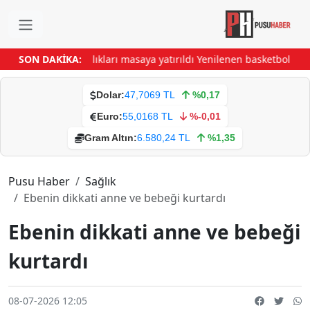
ğı Festivali hazırlıkları masaya yatırıldı
SON DAKİKA:
Yenilenen basketbol sahasın
Dolar:
47,7069 TL
%0,17
Euro:
55,0168 TL
%-0,01
Gram Altın:
6.580,24 TL
%1,35
Pusu Haber
Sağlık
Ebenin dikkati anne ve bebeği kurtardı
Ebenin dikkati anne ve bebeği
kurtardı
08-07-2026 12:05