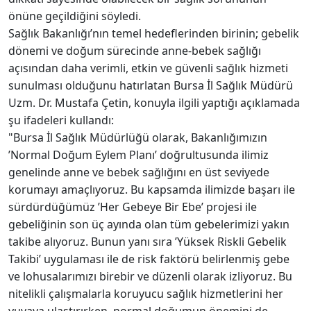
önüne geçildiğini söyledi.
Sağlık Bakanlığı’nın temel hedeflerinden birinin; gebelik
dönemi ve doğum sürecinde anne-bebek sağlığı
açısından daha verimli, etkin ve güvenli sağlık hizmeti
sunulması olduğunu hatırlatan Bursa İl Sağlık Müdürü
Uzm. Dr. Mustafa Çetin, konuyla ilgili yaptığı açıklamada
şu ifadeleri kullandı:
"Bursa İl Sağlık Müdürlüğü olarak, Bakanlığımızın
’Normal Doğum Eylem Planı’ doğrultusunda ilimiz
genelinde anne ve bebek sağlığını en üst seviyede
korumayı amaçlıyoruz. Bu kapsamda ilimizde başarı ile
sürdürdüğümüz ’Her Gebeye Bir Ebe’ projesi ile
gebeliğinin son üç ayında olan tüm gebelerimizi yakın
takibe alıyoruz. Bunun yanı sıra ’Yüksek Riskli Gebelik
Takibi’ uygulaması ile de risk faktörü belirlenmiş gebe
ve lohusalarımızı birebir ve düzenli olarak izliyoruz. Bu
nitelikli çalışmalarla koruyucu sağlık hizmetlerini her
yuvaya ulaştırırken, normal doğumun önemini de