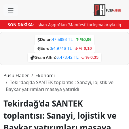
 yeni mobil araç
SON DAKİKA:
Başkan Aşgın’dan ‘Manifest’ tartışmalarıyla ilgili aç
Dolar:
47,5998 TL
%0,06
Euro:
54,9746 TL
%-0,10
Gram Altın:
6.473,42 TL
%-0,35
Pusu Haber
Ekonomi
Tekirdağ’da SANTEK toplantısı: Sanayi, lojistik ve
Baykar yatırımları masaya yatırıldı
Tekirdağ’da SANTEK
toplantısı: Sanayi, lojistik ve
Baykar yatırımları masaya