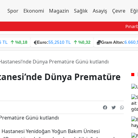
Spor
Ekonomi
Magazin
Sağlık
Asayiş
Çevre
Eği
Pınarbaşı
6 TL
%0,18
Euro:
55,2510 TL
%0,32
Gram Altın:
6.660,
Hastanesi’nde Dünya Prematüre Günü kutlandı
tanesi’nde Dünya Prematüre
an Hastanesi Yenidoğan Yoğun Bakım Ünitesi