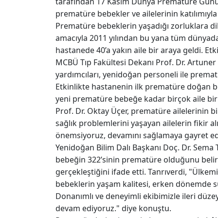
tarafından 17 Kasım Dünya Prematüre Günü, 
prematüre bebekler ve ailelerinin katılımıyla
Prematüre bebeklerin yaşadığı zorluklara d
amacıyla 2011 yılından bu yana tüm dünya
hastanede 40’a yakın aile bir araya geldi. Et
MCBÜ Tıp Fakültesi Dekanı Prof. Dr. Artuner
yardımcıları, yenidoğan personeli ile prematür
Etkinlikte hastanenin ilk prematüre doğan 
yeni prematüre bebeğe kadar birçok aile bir
Prof. Dr. Oktay Üçer, prematüre ailelerinin 
sağlık problemlerini yaşayan ailelerin fikir a
önemsiyoruz, devamını sağlamaya gayret edi
Yenidoğan Bilim Dalı Başkanı Doç. Dr. Sema 
bebeğin 322’sinin prematüre olduğunu belir
gerçekleştiğini ifade etti. Tanrıverdi, "Ül
bebeklerin yaşam kalitesi, erken dönemde sunu
Donanımlı ve deneyimli ekibimizle ileri düz
devam ediyoruz." diye konuştu.