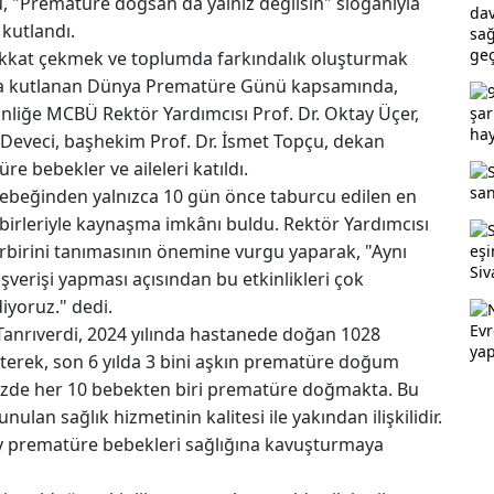
"Prematüre doğsan da yalnız değilsin" sloganıyla
 kutlandı.
ikkat çekmek ve toplumda farkındalık oluşturmak
da kutlanan Dünya Prematüre Günü kapsamında,
kinliğe MCBÜ Rektör Yardımcısı Prof. Dr. Oktay Üçer,
 Deveci, başhekim Prof. Dr. İsmet Topçu, dekan
e bebekler ve aileleri katıldı.
bebeğinden yalnızca 10 gün önce taburcu edilen en
birleriyle kaynaşma imkânı buldu. Rektör Yardımcısı
birbirini tanımasının önemine vurgu yaparak, "Aynı
lışverişi yapması açısından bu etkinlikleri çok
yoruz." dedi.
Tanrıverdi, 2024 yılında hastanede doğan 1028
terek, son 6 yılda 3 bini aşkın prematüre doğum
kemizde her 10 bebekten biri prematüre doğmakta. Bu
lan sağlık hizmetinin kalitesi ile yakından ilişkilidir.
ey prematüre bebekleri sağlığına kavuşturmaya