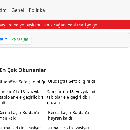
tim
Genel
Politika
 Belediye Başkanı Deniz Yağan, Yeni Parti’ye geçti
Gaziosmanpaşa’da
55 TL
%2,59
En Çok Okunanlar
Uludağ’da Sefo çılgınlığı
Samsun’da 18. yüzyıla ait
tablolar ele geçirildi: 1
gözaltı
Berna Laçin Buldan’a
hayran kaldı
Fatma Girik’in "vasiyet"