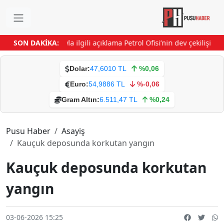
fest’ tartışmalarıyla ilgili açıklama
SON DAKİKA:
Petrol Ofisi’nin dev çekilişinde
Dolar:
47,6010 TL
%0,06
Euro:
54,9886 TL
%-0,06
Gram Altın:
6.511,47 TL
%0,24
Pusu Haber
Asayiş
Kauçuk deposunda korkutan yangın
Kauçuk deposunda korkutan
yangın
03-06-2026 15:25