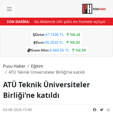
ını kaybetti
SON DAKİKA:
Arsuz’da Akdeniz’e sıfır polis evi hizmete açılıyor
Buhark
Dolar:
47,7436 TL
%0,18
Euro:
55,2510 TL
%0,32
Gram Altın:
6.660,55 TL
%2,59
Pusu Haber
Eğitim
ATÜ Teknik Üniversiteler Birliği’ne katıldı
ATÜ Teknik Üniversiteler
Birliği’ne katıldı
03-06-2026 15:40